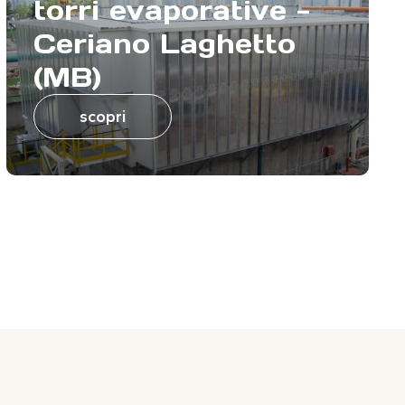
torri evaporative -
Ceriano Laghetto
(MB)
scopri