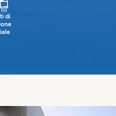
i di
ione
iale