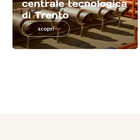
centrale tecnologica
di Trento
scopri