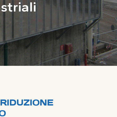
striali
RIDUZIONE
O