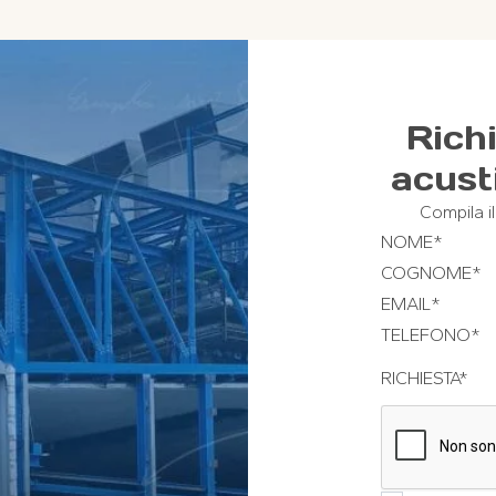
Rich
acust
Compila i
NOME
*
COGNOME
*
EMAIL
*
TELEFONO
*
RICHIESTA
*