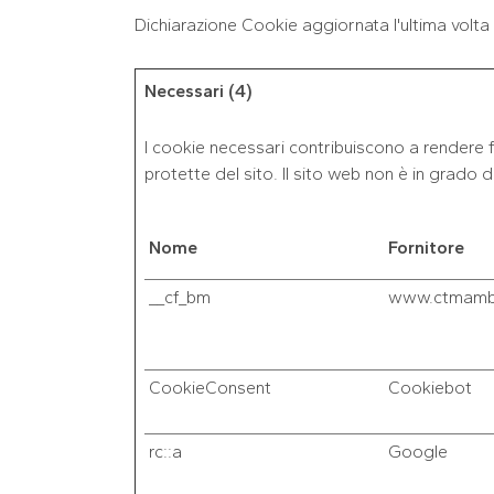
Dichiarazione Cookie aggiornata l'ultima volta
Necessari (4)
I cookie necessari contribuiscono a rendere fru
protette del sito. Il sito web non è in grado
Nome
Fornitore
__cf_bm
www.ctmamb
CookieConsent
Cookiebot
rc::a
Google