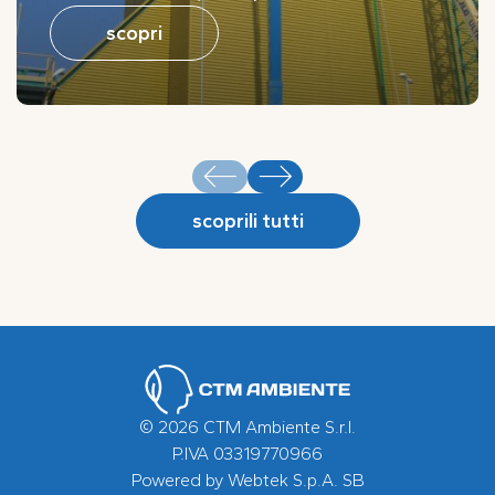
scopri
scoprili tutti
© 2026 CTM Ambiente S.r.l.
P.IVA 03319770966
Powered by
Webtek S.p.A. SB