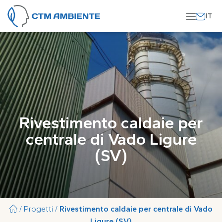
Vai al contenuto
Rivestimento caldaie per
centrale di Vado Ligure
(SV)
/
Progetti
/
Rivestimento caldaie per centrale di Vado
Ligure (SV)