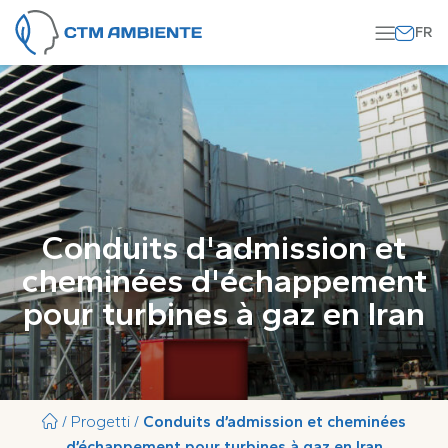
Aller au contenu
Conduits d'admission et
cheminées d'échappement
pour turbines à gaz en Iran
/
Progetti
/
Conduits d’admission et cheminées
d’échappement pour turbines à gaz en Iran